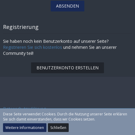
Registrierung
Sie haben noch kein Benutzerkonto auf unserer Seite?
Registrieren Sie sich kostenlos
und nehmen Sie an unserer
Community teil!
BENUTZERKONTO ERSTELLEN
Datenschutzerklärung
Diese Seite verwendet Cookies. Durch die Nutzung unserer Seite erklären
Sie sich damit einverstanden, dass wir Cookies setzen.
Community-Software:
WoltLab Suite™ 3.1.5 pl 1
Weitere Informationen
Schließen